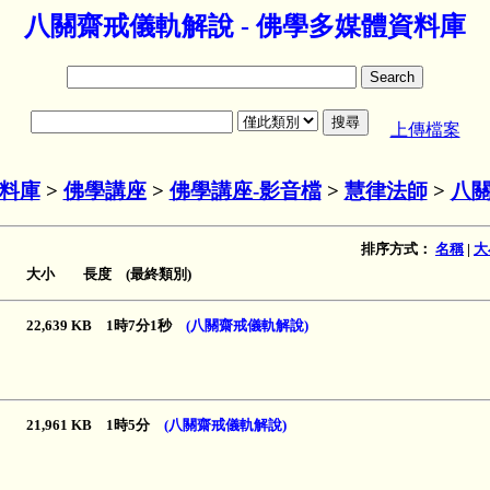
八關齋戒儀軌解說 - 佛學多媒體資料庫
上傳檔案
料庫
>
佛學講座
>
佛學講座-影音檔
>
慧律法師
>
八
排序方式：
名稱
|
大
大小 長度 (最終類別)
22,639 KB 1時7分1秒
(八關齋戒儀軌解說)
21,961 KB 1時5分
(八關齋戒儀軌解說)