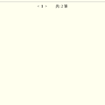
<
1
>
共: 2 筆