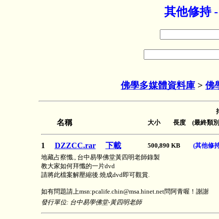
其他修持 
佛學多媒體資料庫
>
佛
名稱
大小 長度 (最終類別
1
DZZCC.rar
下載
500,890 KB
(其他修持
地藏占察懺., 台中易學佛堂黃四明老師錄製
教大家如何拜懺的一片dvd
請將此檔案解壓縮後.燒成dvd即可觀賞.
如有問題請上msn:pcalife.chin@msa.hinet.net問阿青喔！謝謝
發行單位: 台中易學佛堂-黃四明老師