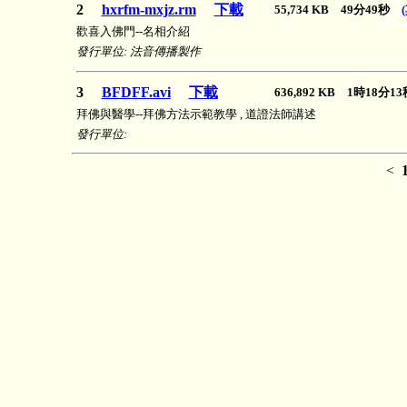
2
hxrfm-mxjz.rm
下載
55,734 KB 49分49秒
歡喜入佛門--名相介紹
發行單位: 法音傳播製作
3
BFDFF.avi
下載
636,892 KB 1時18分
拜佛與醫學--拜佛方法示範教學 , 道證法師講述
發行單位:
<