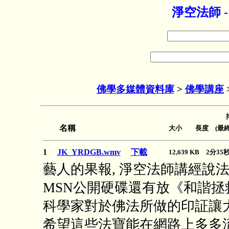
淨空法師 
佛學多媒體資料庫
>
佛學講座
名稱
大小 長度 (最終
1
JK_YRDGB.wmv
下載
12,639 KB 2分3
藝人的果報, 淨空法師講經說
MSN公開硬碟還有放《和諧
科學家對於佛法所做的印証讓
希望這些法寶能在網路上多多