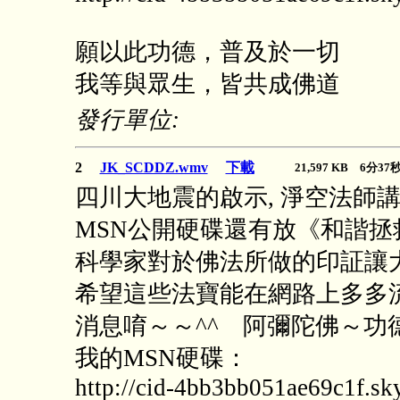
願以此功德，普及於一切
我等與眾生，皆共成佛道
發行單位:
2
JK_SCDDZ.wmv
下載
21,597 KB 6分3
四川大地震的啟示, 淨空法師
MSN公開硬碟還有放《和諧
科學家對於佛法所做的印証讓
希望這些法寶能在網路上多多
消息唷～～^^ 阿彌陀佛～功
我的MSN硬碟：
http://cid-4bb3bb051ae69c1f.sky