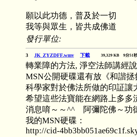
願以此功德，普及於一切
我等與眾生，皆共成佛道
發行單位:
3
JK_ZYZDFF.wmv
下載
39,329 KB 9分5
轉業障的方法, 淨空法師講經
MSN公開硬碟還有放《和諧
科學家對於佛法所做的印証讓
希望這些法寶能在網路上多多
消息唷～～^^ 阿彌陀佛～功
我的MSN硬碟：
http://cid-4bb3bb051ae69c1f.sky