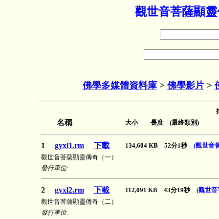
觀世音菩薩顯靈傳
佛學多媒體資料庫
>
佛學影片
>
名稱
大小 長度 (最終類別)
1
gyxl1.rm
下載
134,604 KB 52分1秒
(觀世音
觀世音菩薩顯靈傳奇（一）
發行單位:
2
gyxl2.rm
下載
112,091 KB 43分19秒
(觀世音
觀世音菩薩顯靈傳奇（二）
發行單位: