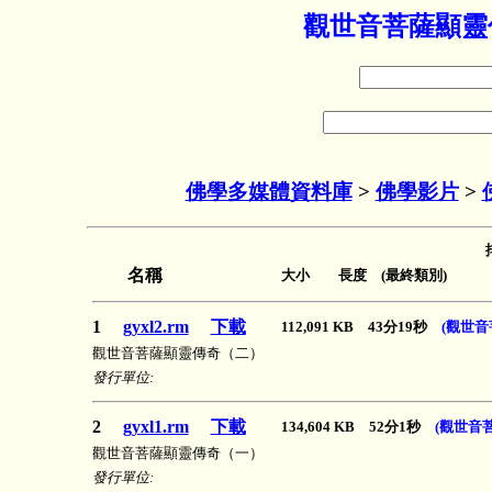
觀世音菩薩顯靈傳
佛學多媒體資料庫
>
佛學影片
>
名稱
大小 長度 (最終類別)
1
gyxl2.rm
下載
112,091 KB 43分19秒
(觀世音
觀世音菩薩顯靈傳奇（二）
發行單位:
2
gyxl1.rm
下載
134,604 KB 52分1秒
(觀世音
觀世音菩薩顯靈傳奇（一）
發行單位: