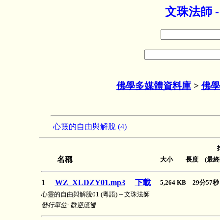
文珠法師 
佛學多媒體資料庫
>
佛學
心靈的自由與解脫 (4)
名稱
大小 長度 (最終
1
WZ_XLDZY01.mp3
下載
5,264 KB 29分5
心靈的自由與解脫01 (粵語) -- 文珠法師
發行單位: 歡迎流通