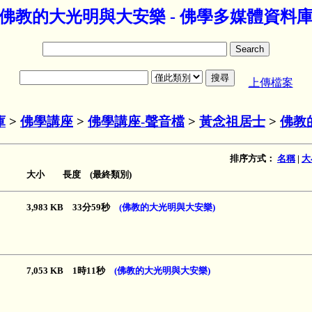
佛教的大光明與大安樂 - 佛學多媒體資料
上傳檔案
庫
>
佛學講座
>
佛學講座-聲音檔
>
黃念祖居士
>
佛教
排序方式：
名稱
|
大
大小 長度 (最終類別)
3,983 KB 33分59秒
(佛教的大光明與大安樂)
7,053 KB 1時11秒
(佛教的大光明與大安樂)