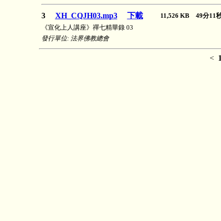
3
XH_CQJH03.mp3
下載
11,526 KB 49分1
《宣化上人講座》禪七精華錄 03
發行單位: 法界佛教總會
<