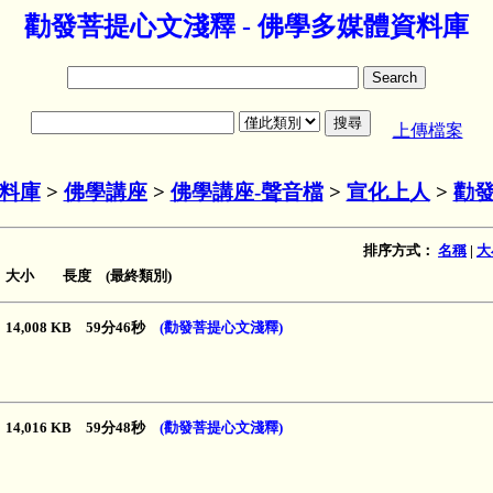
勸發菩提心文淺釋 - 佛學多媒體資料庫
上傳檔案
料庫
>
佛學講座
>
佛學講座-聲音檔
>
宣化上人
>
勸
排序方式：
名稱
|
大
大小 長度 (最終類別)
14,008 KB 59分46秒
(勸發菩提心文淺釋)
14,016 KB 59分48秒
(勸發菩提心文淺釋)