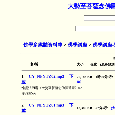
大勢至菩薩念佛圓
佛學多媒體資料庫
>
佛學講座
>
佛學講座-
名稱
大小 長度 (最終類別
1
CY_NFYTZ02.mp3
下
20,186 KB 1時26分8
載
章)
懺雲法師講《大勢至菩薩念佛圓通章》02
發行單位:
2
CY_NFYTZ01.mp3
下
13,380 KB 57分5秒
(
載