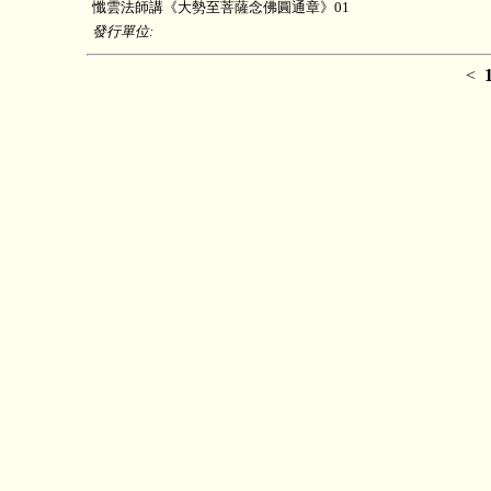
懺雲法師講《大勢至菩薩念佛圓通章》01
發行單位:
<