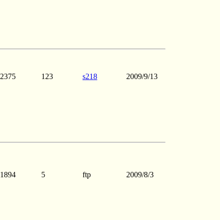
2375
123
s218
2009/9/13
1894
5
ftp
2009/8/3