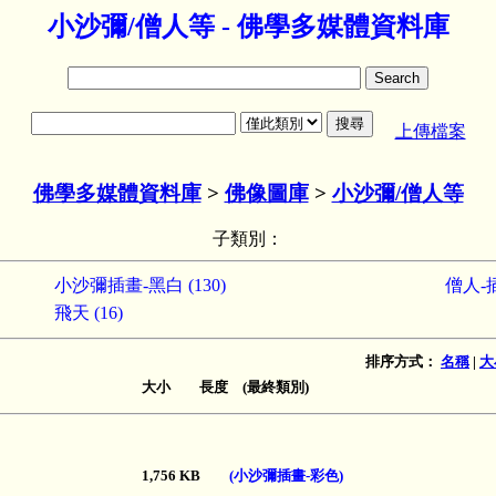
小沙彌/僧人等 - 佛學多媒體資料庫
上傳檔案
佛學多媒體資料庫
>
佛像圖庫
>
小沙彌/僧人等
子類別：
小沙彌插畫-黑白 (130)
僧人-插
飛天 (16)
排序方式：
名稱
|
大
大小 長度 (最終類別)
1,756 KB
(小沙彌插畫-彩色)