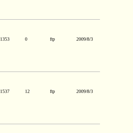
1353
0
ftp
2009/8/3
1537
12
ftp
2009/8/3