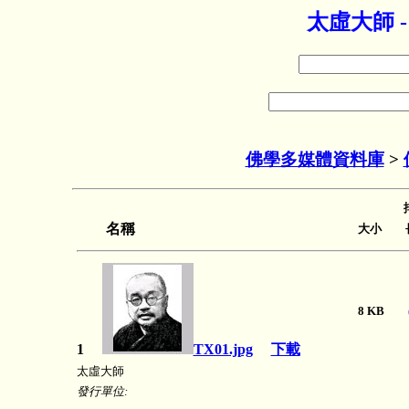
太虛大師 
佛學多媒體資料庫
>
名稱
大小 長
8 KB
1
TX01.jpg
下載
太虛大師
發行單位: