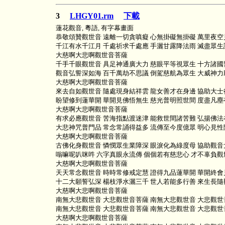
3
LHGY01.rm
下載
蓮花觀音, 粵語, 有字幕畫面
恭敬頌贊觀世音 遠離一切貪嗔癡 心無掛礙無掛礙 萬里夜空
千江有水千江月 千處祈求千處應 手灑甘露降法雨 滅盡眾生
大慈啊大悲啊觀世音菩薩
千手千眼觀世音 具足神通廣大力 慈眼平等視眾生 十方諸國
觀音弘誓深如海 百千萬劫不思議 倒駕慈航為眾生 大威神力
大慈啊大悲啊觀世音菩薩
來去自如觀世音 隨處現身結祥雲 龍女善才在身邊 協助大士
盼望修到蓮華開 華開見佛悟無生 慈光普明照世間 度盡凡塵
大慈啊大悲啊觀世音菩薩
有求必應觀世音 苦海指點渡迷津 能救世間諸苦難 弘揚佛法
大悲神咒普門品 常念常誦得益多 流傳至今度億眾 明心見性
大慈啊大悲啊觀世音菩薩
古佛化身觀世音 憐憫眾生業障深 眼淚化為綠度母 協助觀音
嗡嘛呢叭咪吽 六字真眼永流傳 個個若有慈悲心 才不辜負觀
大慈啊大悲啊觀世音菩薩
天天常念觀世音 時時常修戒定慧 證得九品蓮華開 華開終會
十二大願誓弘深 楊枝淨水灑三千 世人若能多行善 來生長隨
大慈啊大悲啊觀世音菩薩
南無大悲觀世音 大悲觀世音菩薩 南無大悲觀世音 大悲觀世
南無大悲觀世音 大悲觀世音菩薩 南無大悲觀世音 大悲觀世
大慈啊大悲啊觀世音菩薩