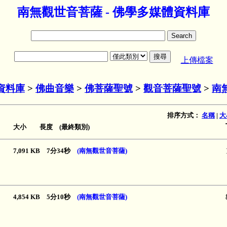
南無觀世音菩薩 - 佛學多媒體資料庫
上傳檔案
資料庫
>
佛曲音樂
>
佛菩薩聖號
>
觀音菩薩聖號
>
南
排序方式：
名稱
|
大
大小 長度 (最終類別)
7,091 KB 7分34秒
(南無觀世音菩薩)
4,854 KB 5分10秒
(南無觀世音菩薩)