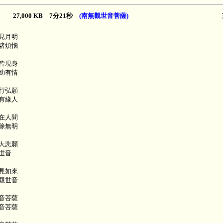
27,000 KB 7分21秒
(南無觀世音菩薩)
見月明
諸煩惱
皆現身
助有情
行弘願
有緣人
在人間
除無明
大悲願
世音
見如來
觀世音
音菩薩
音菩薩