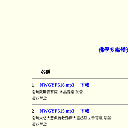
佛學多媒體
名稱
1
NWGYPS16.mp3
下載
南無觀世音菩薩, 水晶音樂-聽雪
發行單位:
2
NWGYPS15.mp3
下載
南無大慈大悲救苦救難廣大靈感觀世音菩薩, 唱誦
發行單位: