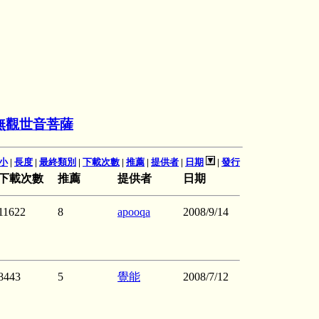
無觀世音菩薩
小
|
長度
|
最終類別
|
下載次數
|
推薦
|
提供者
|
日期
|
發行
下載次數
推薦
提供者
日期
11622
8
apooqa
2008/9/14
8443
5
覺能
2008/7/12