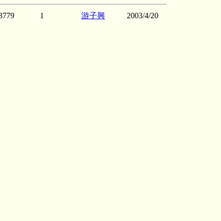
3779
1
游子興
2003/4/20