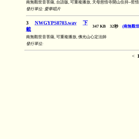
南無觀世音菩薩, 台語版, 可重複播放, 天母慈悟寺開山住持--
發行單位: 愛華唱片
3
NWGYPS0703.wav
下
347 KB 32秒
(南無觀
載
南無觀世音菩薩, 可重複播放, 佛光山心定法師
發行單位:
<