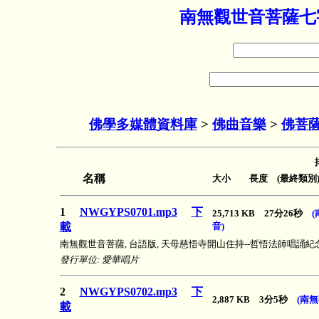
南無觀世音菩薩七字
佛學多媒體資料庫
>
佛曲音樂
>
佛菩
名稱
大小 長度 (最終類別
1
NWGYPS0701.mp3
下
25,713 KB 27分26秒
載
音)
南無觀世音菩薩, 台語版, 天母慈悟寺開山住持--哲悟法師唱誦紀
發行單位: 愛華唱片
2
NWGYPS0702.mp3
下
2,887 KB 3分5秒
(南
載