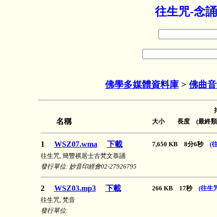
往生咒-念誦
佛學多媒體資料庫
>
佛曲音
名稱
大小 長度 (最終類
1
WSZ07.wma
下載
7,650 KB 8分6秒
(
往生咒, 簡豐祺居士古梵文恭誦
發行單位: 妙音印經會02-27926795
2
WSZ03.mp3
下載
266 KB 17秒
(往生咒
往生咒, 梵音
發行單位: