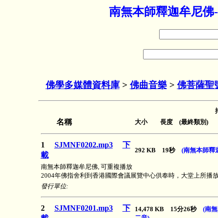
南無本師釋迦牟尼佛-
佛學多媒體資料庫
>
佛曲音樂
>
佛菩薩聖
名稱
大小 長度 (最終類別)
1
SJMNF0202.mp3
下
292 KB 19秒
(南無本師釋
載
南無本師釋迦牟尼佛, 可重複播放
2004年佛指舍利到香港國際會議展覽中心供奉時，大堂上所播
發行單位:
2
SJMNF0201.mp3
下
14,478 KB 15分26秒
(南
二音)