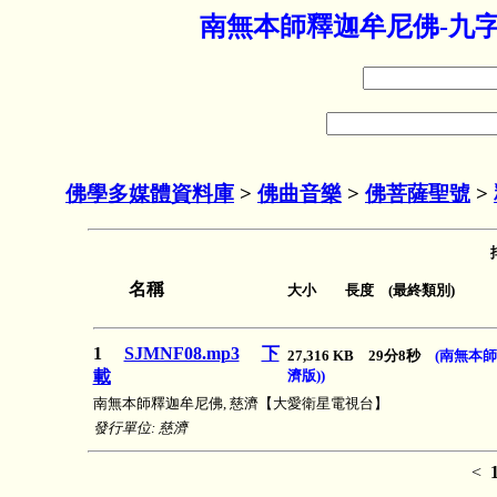
南無本師釋迦牟尼佛-九字
佛學多媒體資料庫
>
佛曲音樂
>
佛菩薩聖號
>
名稱
大小 長度 (最終類別)
1
SJMNF08.mp3
下
27,316 KB 29分8秒
(南無本
載
濟版))
南無本師釋迦牟尼佛, 慈濟【大愛衛星電視台】
發行單位: 慈濟
<