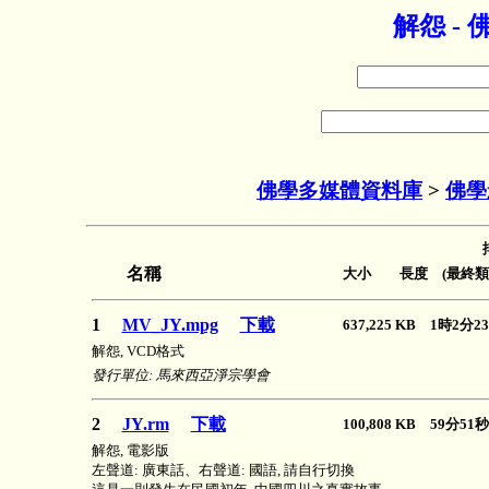
解怨 -
佛學多媒體資料庫
>
佛學
名稱
大小 長度 (最終類
1
MV_JY.mpg
下載
637,225 KB 1時2分
解怨, VCD格式
發行單位: 馬來西亞淨宗學會
2
JY.rm
下載
100,808 KB 59分5
解怨, 電影版
左聲道: 廣東話、右聲道: 國語, 請自行切換