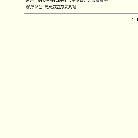
這是一則發生在民國初年, 中國四川之真實故事
發行單位: 馬來西亞淨宗到場
<