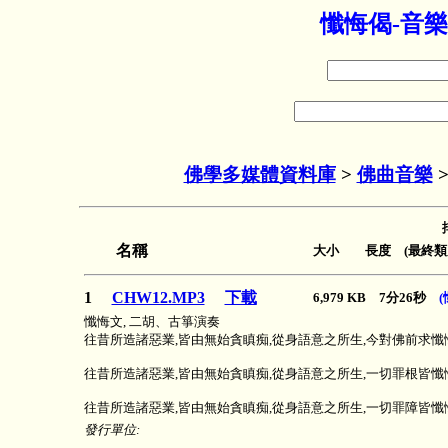
懺悔偈-音樂
佛學多媒體資料庫
>
佛曲音樂
名稱
大小 長度 (最終類
1
CHW12.MP3
下載
6,979 KB 7分26秒
懺悔文, 二胡、古箏演奏
往昔所造諸惡業,皆由無始貪瞋痴,從身語意之所生,今對佛前求懺
往昔所造諸惡業,皆由無始貪瞋痴,從身語意之所生,一切罪根皆懺
往昔所造諸惡業,皆由無始貪瞋痴,從身語意之所生,一切罪障皆懺
發行單位: