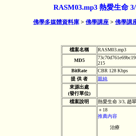
RASM03.mp3 熱愛生命 
佛學多媒體資料庫
>
佛學講座
>
佛學講
檔案名稱
RASM03.mp3
73c70d761e69bc19
MD5
215
BitRate
CBR 128 Kbps
提 供 者
親純
來源出處
(發行單位)
檔案說明
熱愛生命 3/3, 
＋18
推薦內容
治療