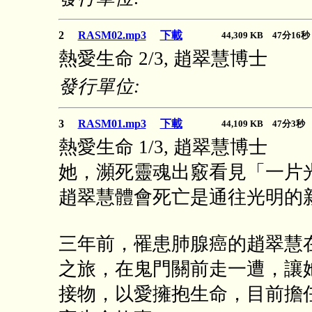
2
RASM02.mp3
下載
44,309 KB 47分1
熱愛生命 2/3, 趙翠慧博士
發行單位:
3
RASM01.mp3
下載
44,109 KB 47分3
熱愛生命 1/3, 趙翠慧博士
她，瀕死靈魂出竅看見「一片
趙翠慧體會死亡是通往光明的
三年前，罹患肺腺癌的趙翠慧
之旅，在鬼門關前走一遭，讓
接物，以愛擁抱生命，目前擔