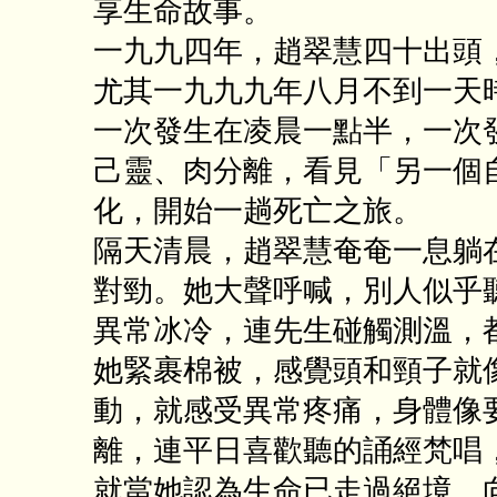
享生命故事。
一九九四年，趙翠慧四十出頭
尤其一九九九年八月不到一天
一次發生在凌晨一點半，一次
己靈、肉分離，看見「另一個
化，開始一趟死亡之旅。
隔天清晨，趙翠慧奄奄一息躺
對勁。她大聲呼喊，別人似乎
異常冰冷，連先生碰觸測溫，
她緊裹棉被，感覺頭和頸子就
動，就感受異常疼痛，身體像
離，連平日喜歡聽的誦經梵唱
就當她認為生命已走過絕境、