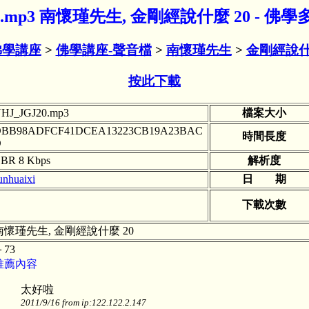
20.mp3 南懷瑾先生, 金剛經說什麼 20 - 
佛學講座
>
佛學講座-聲音檔
>
南懷瑾先生
>
金剛經說
按此下載
HJ_JGJ20.mp3
檔案大小
BB98ADFCF41DCEA13223CB19A23BAC
時間長度
D
BR 8 Kbps
解析度
unhuaixi
日 期
下載次數
南懷瑾先生, 金剛經說什麼 20
＋73
推薦內容
太好啦
2011/9/16 from ip:122.122.2.147