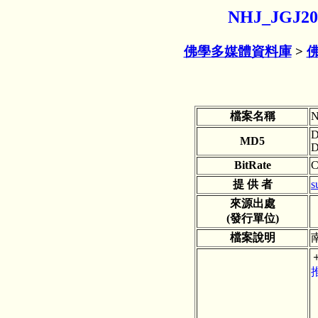
NHJ_JGJ
佛學多媒體資料庫
>
檔案名稱
N
D
MD5
BitRate
C
提 供 者
s
來源出處
(發行單位)
檔案說明