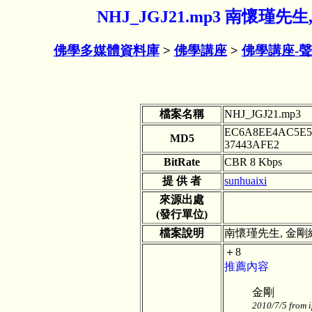
NHJ_JGJ21.mp3 南懷瑾先
佛學多媒體資料庫
>
佛學講座
>
佛學講座-
檔案名稱
NHJ_JGJ21.mp3
EC6A8EE4AC5E5
MD5
37443AFE2
BitRate
CBR 8 Kbps
提 供 者
sunhuaixi
來源出處
(發行單位)
檔案說明
南懷瑾先生, 金剛
＋8
推薦內容
金剛
2010/7/5 from 