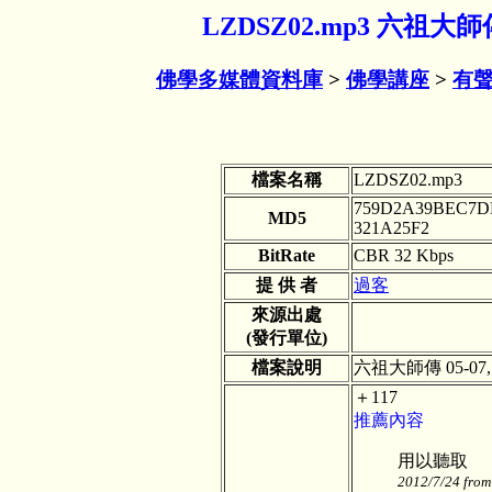
LZDSZ02.mp3 六祖大師
佛學多媒體資料庫
>
佛學講座
>
有聲
檔案名稱
LZDSZ02.mp3
759D2A39BEC7D
MD5
321A25F2
BitRate
CBR 32 Kbps
提 供 者
過客
來源出處
(發行單位)
檔案說明
六祖大師傳 05-07
＋117
推薦內容
用以聽取
2012/7/24 from