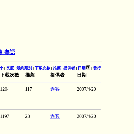
-粵語
小
|
長度
|
最終類別
|
下載次數
|
推薦
|
提供者
|
日期
|
發行
下載次數
推薦
提供者
日期
1204
117
過客
2007/4/20
1197
23
過客
2007/4/20