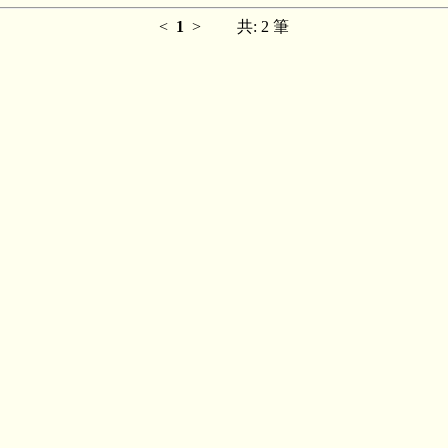
<
1
>
共: 2 筆