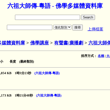
六祖大師傳-粵語 - 佛學多媒體資料庫
上傳檔案
多媒體資料庫
>
佛學講座
>
有聲書/廣播劇
>
六祖大師傳
排序方式：
名稱
|
大
小 長度 (最終類別)
4,854 KB 1時3分23秒
(六祖大師傳-粵語)
9,173 KB 1時21分48秒
(六祖大師傳-粵語)