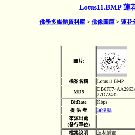
Lotus11.BMP
佛學多媒體資料庫
>
佛像圖庫
>
蓮花
圖片:
檔案名稱
Lotus11.BMP
DB0FF74AA2963
MD5
27D72435
BitRate
Kbps
提 供 者
羅俊鵬
來源出處
(發行單位)
檔案說明
蓮花插畫