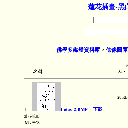
蓮花插畫-黑
佛學多媒體資料庫
>
佛像圖庫
名稱
大小
28 
1
Lotus12.BMP
下載
蓮花插畫
發行單位: