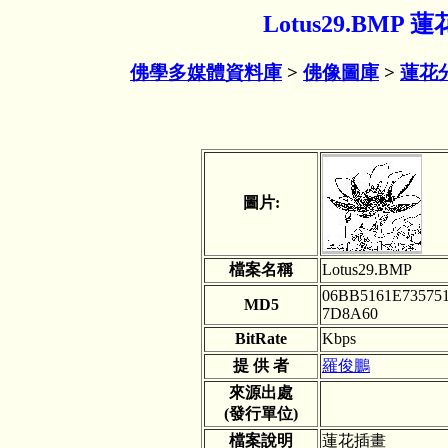
Lotus29.BMP
佛學多媒體資料庫
>
佛像圖庫
>
蓮花
圖片:
檔案名稱
Lotus29.BMP
06BB5161E73575
MD5
7D8A60
BitRate
Kbps
提 供 者
羅俊鵬
來源出處
(發行單位)
檔案說明
蓮花插畫