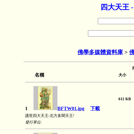
四大天王 
佛學多媒體資料庫
>
名稱
大小 長
611 
1
BFTW01.jpg
下載
護世四大天王-北方多聞天王!
發行單位: