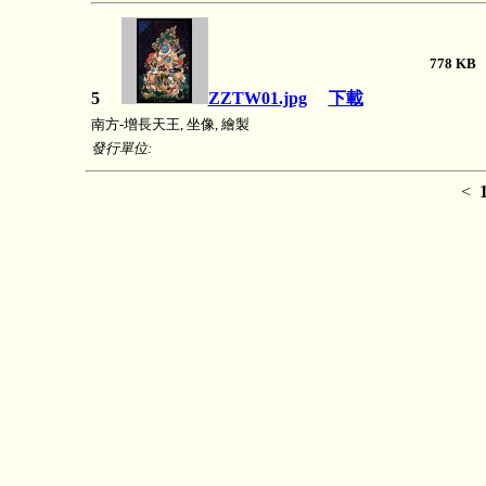
778 
5
ZZTW01.jpg
下載
南方-增長天王, 坐像, 繪製
發行單位:
<