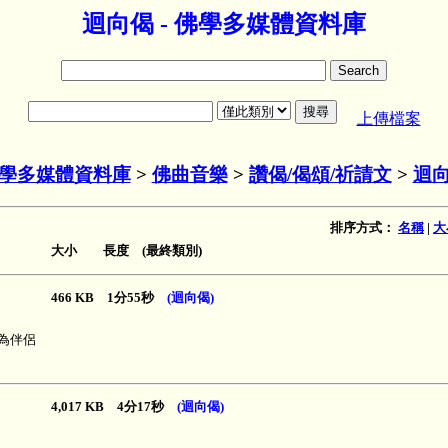
迴向偈 - 佛學多媒體資料庫
上傳檔案
學多媒體資料庫
>
佛曲音樂
>
讚偈/偈頌/祈請文
>
迴
排序方式：
名稱
|
大
大小 長度 (最終類別)
466 KB 1分55秒
(迴向偈)
為伴侶
4,017 KB 4分17秒
(迴向偈)