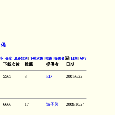
向偈
小
|
長度
|
最終類別
|
下載次數
|
推薦
|
提供者
|
日期
|
發行
下載次數
推薦
提供者
日期
5565
3
ED
2001/6/22
6666
17
游子興
2009/10/24