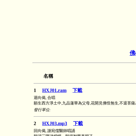
佛
名稱
1
HXJ01.ram
下載
迴向偈, 合唱
願生西方淨土中,九品蓮華為父母,花開見佛悟無生,不退菩薩
發行單位:
2
HXJ03.mp3
下載
回向偈, 謝宛儒醫師唱誦