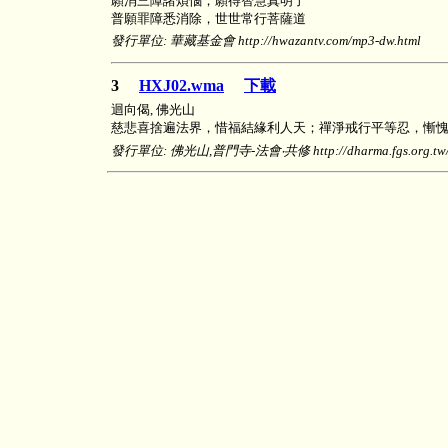
願消三障諸煩惱，願得智慧真明了
普願罪障悉消除，世世常行菩薩道
發行單位: 華藏基金會 http://hwazantv.com/mp3-dw.html
3
HXJ02.wma
下載
迴向偈, 佛光山
慈悲喜捨遍法界，惜福結緣利人天；禪淨戒行平等忍，慚
發行單位: 佛光山,普門寺-法會‧共修 http://dharma.fgs.org.tw/shr