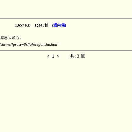
1,657 KB 1分45秒
(迴向偈)
愧感恩大願心。
ine/fgsastw8s/fahwegonshu.htm
<
1
>
共: 3 筆