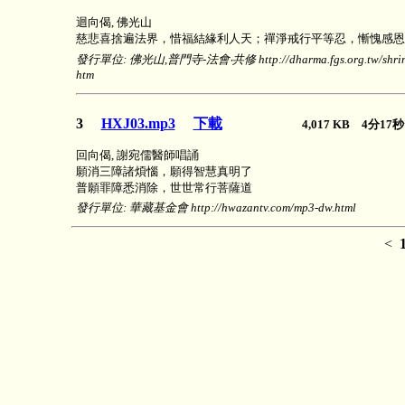
迴向偈, 佛光山
慈悲喜捨遍法界，惜福結緣利人天；禪淨戒行平等忍，慚愧感恩
發行單位: 佛光山,普門寺-法會‧共修 http://dharma.fgs.org.tw/shrine/
htm
3
HXJ03.mp3
下載
4,017 KB 4分1
回向偈, 謝宛儒醫師唱誦
願消三障諸煩惱，願得智慧真明了
普願罪障悉消除，世世常行菩薩道
發行單位: 華藏基金會 http://hwazantv.com/mp3-dw.html
<