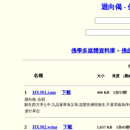
迴向偈 
佛學多媒體資料庫
>
佛
名稱
大小 長度 (最終
1
HXJ01.ram
下載
466 KB 1分55
迴向偈, 合唱
願生西方淨土中,九品蓮華為父母,花開見佛悟無生,不退菩薩為伴
發行單位:
2
HXJ02.wma
下載
1,657 KB 1分4