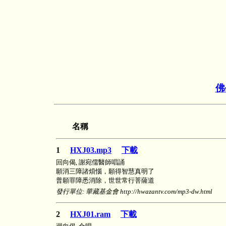
佛
名稱
1
HXJ03.mp3
下載
回向偈, 謝宛儒醫師唱誦
願消三障諸煩惱，願得智慧真明了
普願罪障悉消除，世世常行菩薩道
發行單位: 華藏基金會 http://hwazantv.com/mp3-dw.html
2
HXJ01.ram
下載