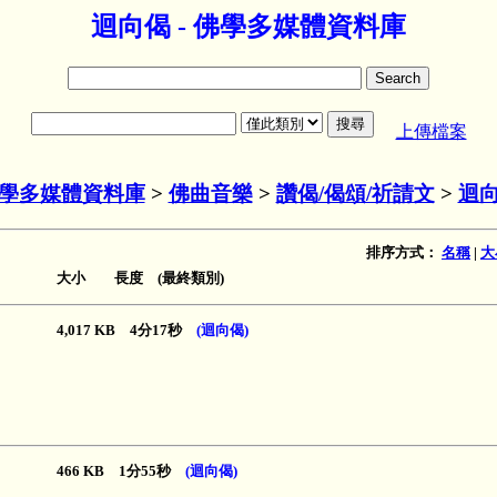
迴向偈 - 佛學多媒體資料庫
上傳檔案
學多媒體資料庫
>
佛曲音樂
>
讚偈/偈頌/祈請文
>
迴
排序方式：
名稱
|
大
大小 長度 (最終類別)
4,017 KB 4分17秒
(迴向偈)
466 KB 1分55秒
(迴向偈)