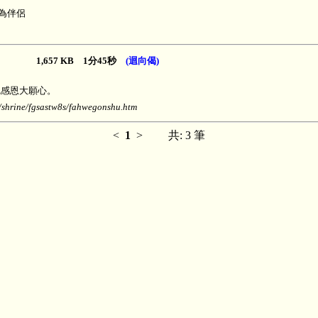
為伴侶
1,657 KB 1分45秒
(迴向偈)
愧感恩大願心。
ine/fgsastw8s/fahwegonshu.htm
<
1
>
共: 3 筆