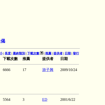
向偈
小
|
長度
|
最終類別
|
下載次數
|
推薦
|
提供者
|
日期
|
發行
下載次數
推薦
提供者
日期
6666
17
游子興
2009/10/24
5564
3
ED
2001/6/22