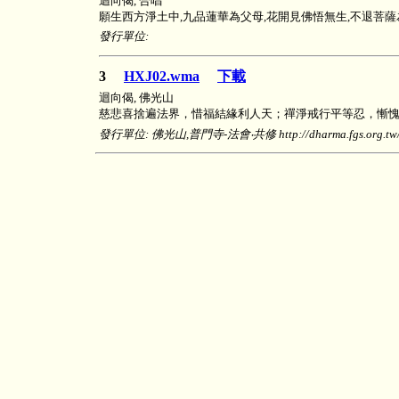
迴向偈, 合唱
願生西方淨土中,九品蓮華為父母,花開見佛悟無生,不退菩薩
發行單位:
3
HXJ02.wma
下載
迴向偈, 佛光山
慈悲喜捨遍法界，惜福結緣利人天；禪淨戒行平等忍，慚
發行單位: 佛光山,普門寺-法會‧共修 http://dharma.fgs.org.tw/shr