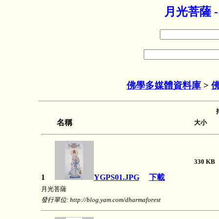
月光菩薩 
佛學多媒體資料庫
>
名稱
大小 長
330 
1
YGPS01.JPG
下載
月光菩薩
發行單位: http://blog.yam.com/dharmaforest