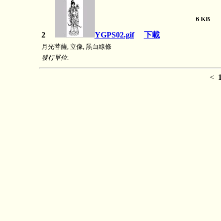
6 K
2
YGPS02.gif
下載
月光菩薩, 立像, 黑白線條
發行單位:
<