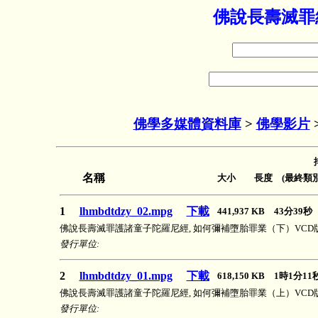
佛說長壽滅罪經
佛學多媒體資料庫
>
佛學影片
名稱
大小 長度 (最終類別
1
lhmbdtdzy_02.mpg
下載
441,937 KB 43分39
佛說長壽滅罪護諸童子陀羅尼經, 如何彌補墮胎罪業（下）VCD版
發行單位:
2
lhmbdtdzy_01.mpg
下載
618,150 KB 1時1分1
佛說長壽滅罪護諸童子陀羅尼經, 如何彌補墮胎罪業（上）VCD版
發行單位: