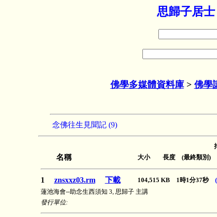
思歸子居士
佛學多媒體資料庫
>
佛學
念佛往生見聞記 (9)
名稱
大小 長度 (最終類別)
1
znsxxz03.rm
下載
104,515 KB 1時1分37秒
蓮池海會--助念生西須知 3, 思歸子 主講
發行單位: