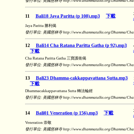
發行單位: 美國慈林寺 http://www.dhammatalks.org/Dhamma/Chanti
11
Bali18 Jaya Paritta (p 108).mp3
下載
Jaya Paritta 勝利偈
發行單位: 美國慈林寺 http://www.dhammatalks.org/Dhamma/Chanti
12
Bali14 Cha Ratana Paritta Gatha (p 92).mp3
下載
Cha Ratana Paritta Gatha 三寶護衛偈
發行單位: 美國慈林寺 http://www.dhammatalks.org/Dhamma/Chanti
13
Bali23 Dhamma-cakkappavattana Sutta.mp3
下載
Dhammacakkappavattana Sutta 轉法輪經
發行單位: 美國慈林寺 http://www.dhammatalks.org/Dhamma/Chanti
14
Bali01 Veneration (p 156).mp3
下載
Veneration 崇敬
發行單位: 美國慈林寺 http://www.dhammatalks.org/Dhamma/Chanti