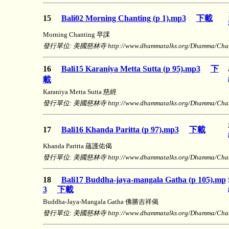
15
Bali02 Morning Chanting (p 1).mp3
下載
Morning Chanting 早課
發行單位: 美國慈林寺 http://www.dhammatalks.org/Dhamma/Chanti
16
Bali15 Karaniya Metta Sutta (p 95).mp3
下
載
Karaniya Metta Sutta 慈經
發行單位: 美國慈林寺 http://www.dhammatalks.org/Dhamma/Chanti
17
Bali16 Khanda Paritta (p 97).mp3
下載
Khanda Paritta 蘊護佑偈
發行單位: 美國慈林寺 http://www.dhammatalks.org/Dhamma/Chanti
18
Bali17 Buddha-jaya-mangala Gatha (p 105).mp
3
下載
Buddha-Jaya-Mangala Gatha 佛勝吉祥偈
發行單位: 美國慈林寺 http://www.dhammatalks.org/Dhamma/Chanti