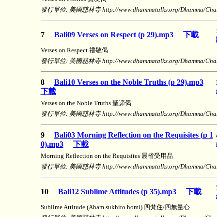
發行單位: 美國慈林寺 http://www.dhammatalks.org/Dhamma/Chanti
7
Bali09 Verses on Respect (p 29).mp3
下載
Verses on Respect 禮敬偈
發行單位: 美國慈林寺 http://www.dhammatalks.org/Dhamma/Chanti
8
Bali10 Verses on the Noble Truths (p 29).mp3
下載
Verses on the Noble Truths 聖諦偈
發行單位: 美國慈林寺 http://www.dhammatalks.org/Dhamma/Chanti
9
Bali03 Morning Reflection on the Requisites (p 1
0).mp3
下載
Morning Reflection on the Requisites 晨省受用品
發行單位: 美國慈林寺 http://www.dhammatalks.org/Dhamma/Chanti
10
Bali12 Sublime Attitudes (p 35).mp3
下載
Sublime Attitude (Aham sukhito homi) 四梵住/四無量心