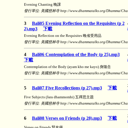
Evening Chanting 晚課
發行單位: 美國慈林寺 http://www.dhammatalks.org/Dhamma/Chanti
3
Bali05 Evening Reflection on the Requisites (p 2
2).mp3
下載
Evening Reflection on the Requisites 晚省受用品
發行單位: 美國慈林寺 http://www.dhammatalks.org/Dhamma/Chanti
4
Bali06 Contemplation of the Body (p 25).mp3
下載
Contemplation of the Body (ayam kho me kayo) 身隨念
發行單位: 美國慈林寺 http://www.dhammatalks.org/Dhamma/Chanti
5
Bali07 Five Recollections (p 27).mp3
下載
Five Subjects (Jara dhammomhi) 五禪思主題
發行單位: 美國慈林寺 http://www.dhammatalks.org/Dhamma/Chanti
6
Bali08 Verses on Friends (p 28).mp3
下載
Verses on Friends 賢友偈