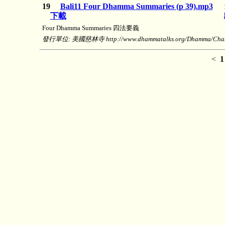
19
Bali11 Four Dhamma Summaries (p 39).mp3
下載
Four Dhamma Summaries 四法要義
發行單位: 美國慈林寺 http://www.dhammatalks.org/Dhamma/Chanti
<
1